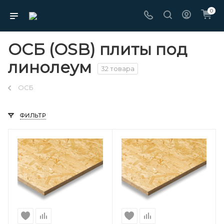
0
ОСБ (OSB) плиты под
линолеум
32 товара
ОСБ
ФИЛЬТР